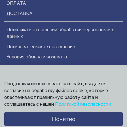
ОПЛАТА
ДОСТАВКА
Политика в отношении обработки персональных
данных
Пользовательское соглашение
Условия обмена и возврата
Обратная связь
Продолжая использовать наш сайт, вы даете
Информация представленная на сайте
Политика
носит исключительно ознакомительный
согласие на обработку файлов cookie, которые
обработки
характер и ни при каких условиях не может
данных
обеспечивают правильную работу сайта и
считаться публичной офертой. Точные
©
соглашаетесь с нашей
Политикой безопасности
сведения о ценах, условиях продажи и
2026,
Мирбрусчатки
доставки вы можете получить у наших
менеджеров.
Понятно
Политика конфиденциальности