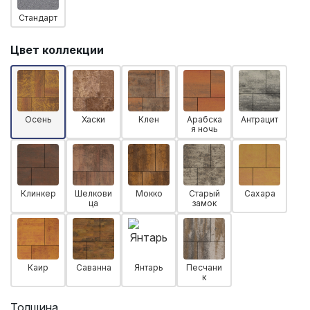
Стандарт
Цвет коллекции
Осень
Хаски
Клен
Арабска
Антрацит
я ночь
Клинкер
Шелкови
Мокко
Старый
Сахара
ца
замок
Каир
Саванна
Янтарь
Песчани
к
Толщина