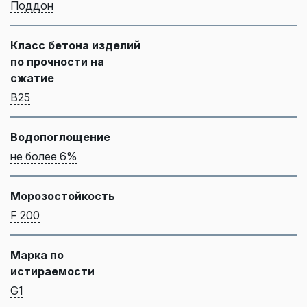
Поддон
Класс бетона изделий
по прочности на
сжатие
B25
Водопоглощение
не более 6%
Морозостойкость
F 200
Марка по
истираемости
G1