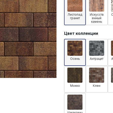
Листопад
Искусств
гранит
енный
камень
Цвет коллекции
Осень
Антрацит
Мокко
Клен
Шелковиц