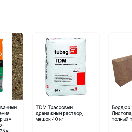
ванный
TDM Трассовый
Бордюр 
ения
дренажный раствор,
Листопа
plus»
мешок 40 кг
полный 
о-
25 кг