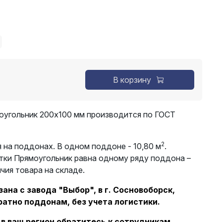
В корзину
оугольник 200х100 мм производится по ГОСТ
2
 на поддонах. В одном поддоне - 10,80 м
.
тки Прямоугольник равна одному ряду поддона –
ичия товара на складе.
ана с завода "Выбор", в г. Сосновоборск,
ратно поддонам, без учета логистики.
 в ваш регион обратитесь к сотрудникам