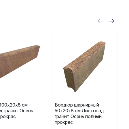
100х20х8 см
Бордюр шарнирный
д гранит Осень
50х20х8 см Листопад
прокрас
гранит Осень полный
прокрас