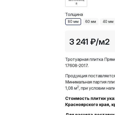
а
Толщина
80 мм
60 мм
40 мм
3 241 ₽
/м2
Тротуарная плитка Прям
17608-2017.
Продукция поставляется
Минимальная партия пли
2
1,08 м
, при условии нал
Стоимость плитки указ
Красноярского края, к
Для расчета доставки