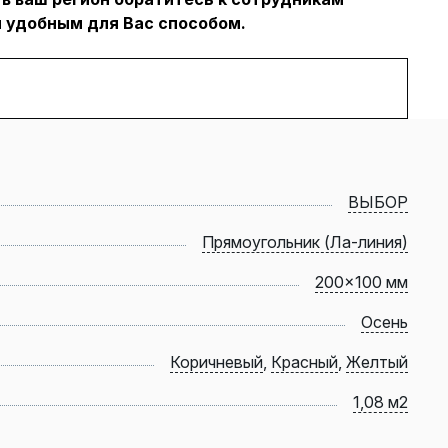
 удобным для Вас способом.
ВЫБОР
Прямоугольник (Ла-линия)
200x100 мм
Осень
Коричневый
,
Красный
,
Желтый
1,08 м2