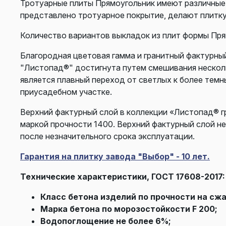
Тротуарные плиты Прямоугольник имеют различные 
представлено тротуарное покрытие, делают плитк
Количество вариантов выкладок из плит формы Прям
Благородная цветовая гамма и гранитный фактурны
"Листопад®" достигнута путем смешивания несколь
является плавный переход от светлых к более тем
приусадебном участке.
Верхний фактурный слой в коллекции «Листопад® гр
маркой прочности 1400. Верхний фактурный слой не
после незначительного срока эксплуатации.
Гарантия на плитку завода "Выбор" - 10 лет.
Технические характеристики, ГОСТ 17608-2017:
Класс бетона изделий по прочности на сжа
Марка бетона по морозостойкости F 200;
Водопоглощение не более 6%;