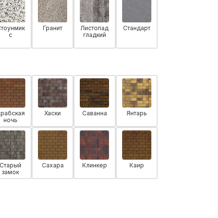
Стоунмик
Гранит
Листопад
Стандарт
с
гладкий
Арабская
Хаски
Саванна
Янтарь
ночь
Старый
Сахара
Клинкер
Каир
замок