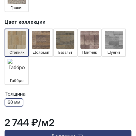
Гранит
Цвет коллекции
Степняк
Доломит
Базальт
Плитняк
Шунгит
Габбро
Толщина
60 мм
2 744 ₽
/м2