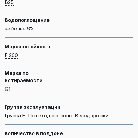
B25
Водопоглощение
не более 6%
Морозостойкость
F 200
Марка по
истираемости
G1
Группа эксплуатации
Группа Б: Пешеходные зоны, Велодорожки
Количество в поддоне