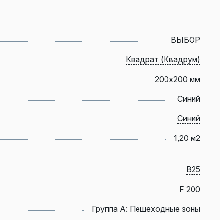
ВЫБОР
Квадрат (Квадрум)
200х200 мм
Синий
Синий
1,20 м2
B25
F 200
Группа А: Пешеходные зоны