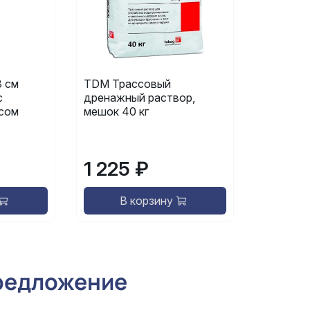
 см
TDM Трассовый
с
дренажный раствор,
сом
мешок 40 кг
1 225 ₽
В корзину
редложение