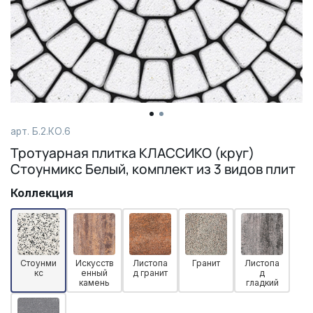
арт. Б.2.КО.6
Тротуарная плитка КЛАССИКО (круг)
Стоунмикс Белый, комплект из 3 видов плит
Коллекция
Стоунми
Искусств
Листопа
Гранит
Листопа
кс
енный
д гранит
д
камень
гладкий