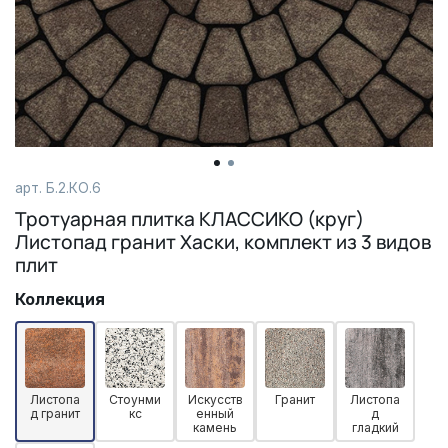
арт. Б.2.КО.6
Тротуарная плитка КЛАССИКО (круг)
Листопад гранит Хаски, комплект из 3 видов
плит
Коллекция
Листопа
Стоунми
Искусств
Гранит
Листопа
д гранит
кс
енный
д
камень
гладкий