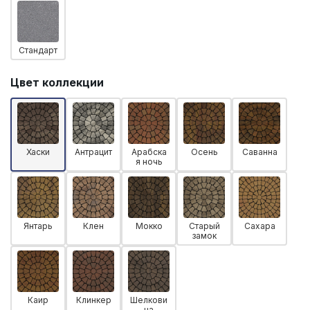
Стандарт
Цвет коллекции
Хаски
Антрацит
Арабска
Осень
Саванна
я ночь
Янтарь
Клен
Мокко
Старый
Сахара
замок
Каир
Клинкер
Шелкови
ца