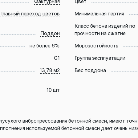
Фактурная
Цвет
Плавный переход цветов
Минимальная партия
Класс бетона изделий по
Поддон
прочности на сжатие
не более 6%
Морозостойкость
G1
Группа эксплуатации
13,78 м2
Вес поддона
10 шт
лусухого вибропрессования бетонной смеси, имеют точн
уплотнения используемой бетонной смеси дает очень ни