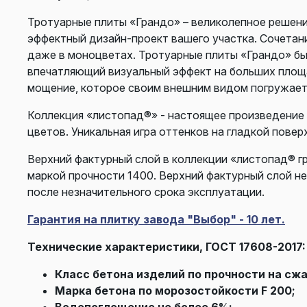
Тротуарные плиты «Грандо» – великолепное решени
эффектный дизайн-проект вашего участка. Сочетан
даже в моноцветах. Тротуарные плиты «Грандо» бы
впечатляющий визуальный эффект на больших площа
мощение, которое своим внешним видом погружает 
Коллекция «листопад®» - настоящее произведение 
цветов. Уникальная игра оттенков на гладкой пове
Верхний фактурный слой в коллекции «листопад® гр
маркой прочности 1400. Верхний фактурный слой не
после незначительного срока эксплуатации.
Гарантия на плитку завода "Выбор" - 10 лет.
Технические характеристики, ГОСТ 17608-2017:
Класс бетона изделий по прочности на сжа
Марка бетона по морозостойкости F 200;
Водопоглощение не более 6%;