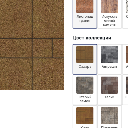
Листопад
Искусств
гранит
енный
камень
Цвет коллекции
Сахара
Антрацит
Старый
Хаски
Ш
замок
Каир
Песчаник