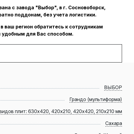
ана с завода "Выбор", в г. Сосновоборск,
ратно поддонам, без учета логистики.
 в ваш регион обратитесь к сотрудникам
 удобным для Вас способом.
ВЫБОР
Грандо (мультиформа)
видов плит: 630х420, 420х210, 420х420, 210х210 мм
Сахара