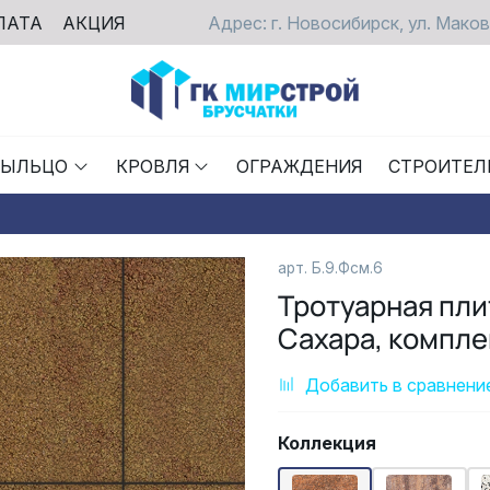
ЛАТА
АКЦИЯ
Адрес: г. Новосибирск, ул. Маков
РЫЛЬЦО
КРОВЛЯ
ОГРАЖДЕНИЯ
СТРОИТЕЛ
арт. Б.9.Фсм.6
Тротуарная пли
Сахара, комплек
Добавить в сравнени
Коллекция