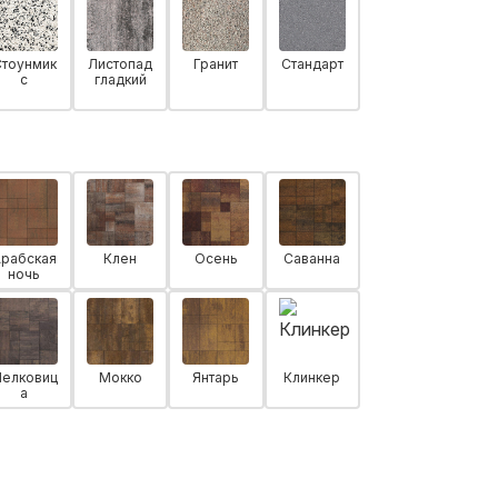
Стоунмик
Листопад
Гранит
Стандарт
с
гладкий
Арабская
Клен
Осень
Саванна
ночь
елковиц
Мокко
Янтарь
Клинкер
а