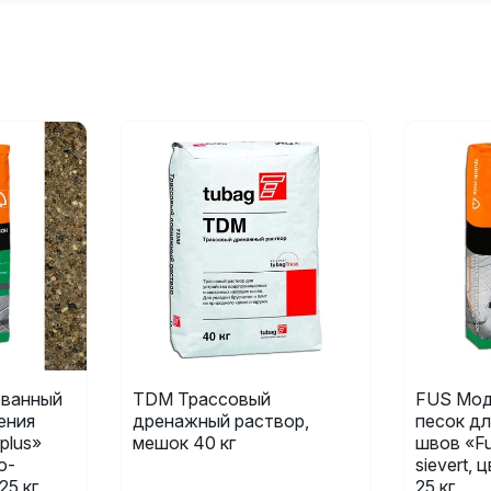
ванный
TDM Трассовый
FUS Мод
ения
дренажный раствор,
песок дл
plus»
мешок 40 кг
швов «Fu
о-
sievert,
25 кг
25 кг