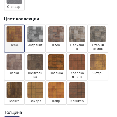
Стандарт
Цвет коллекции
Осень
Антрацит
Клен
Песчани
Старый
к
замок
Хаски
Шелкови
Саванна
Арабска
Янтарь
ца
я ночь
Мокко
Сахара
Каир
Клинкер
Толщина