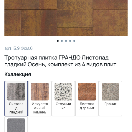
арт. Б.9.Фсм.6
Тротуарная плитка ГРАНДО Листопад
гладкий Осень, комплект из 4 видов плит
Коллекция
Листопа
Искусств
Стоунми
Листопа
Гранит
д
енный
кс
д гранит
гладкий
камень