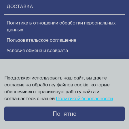
ДОСТАВКА
Политика в отношении обработки персональных
данных
Пользовательское соглашение
Условия обмена и возврата
Обратная связь
Продолжая использовать наш сайт, вы даете
Информация представленная на сайте
Политика
носит исключительно ознакомительный
согласие на обработку файлов cookie, которые
обработки
характер и ни при каких условиях не может
данных
обеспечивают правильную работу сайта и
считаться публичной офертой. Точные
©
соглашаетесь с нашей
Политикой безопасности
сведения о ценах, условиях продажи и
2026,
Мирбрусчатки
доставки вы можете получить у наших
менеджеров.
Понятно
Политика конфиденциальности