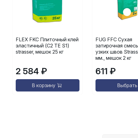
FLEX FKC Плиточный клей
FUG FFC Сухая
эластичный (C2 TE S1)
затирочная смесь
strasser, мешок 25 кг
узких швов Strasse
мм., мешок 2 кг
2 584 ₽
611 ₽
В корзину
Выбрать