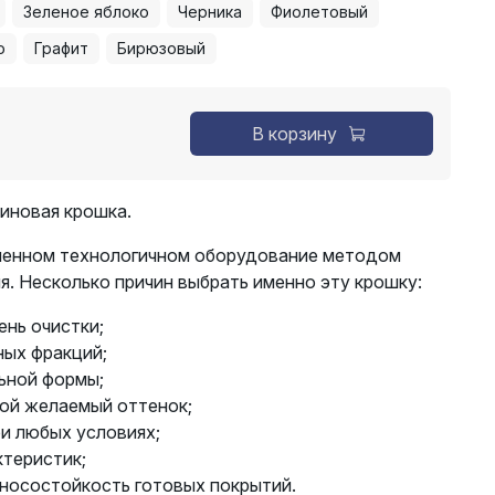
Зеленое яблоко
Черника
Фиолетовый
о
Графит
Бирюзовый
В корзину
иновая крошка.
менном технологичном оборудование методом
я. Несколько причин выбрать именно эту крошку:
нь очистки;
ных фракций;
ьной формы;
ой желаемый оттенок;
и любых условиях;
ктеристик;
зносостойкость готовых покрытий.