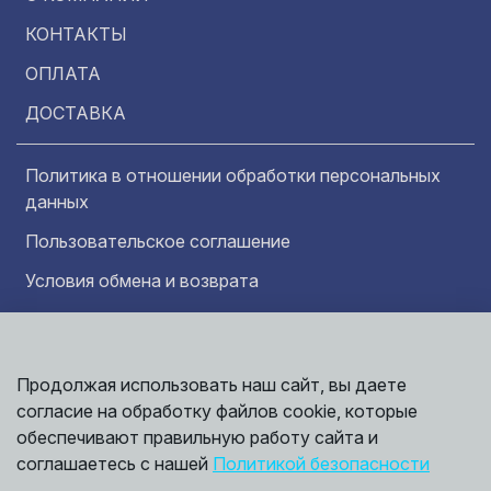
КОНТАКТЫ
ОПЛАТА
ДОСТАВКА
Политика в отношении обработки персональных
данных
Пользовательское соглашение
Условия обмена и возврата
Обратная связь
Продолжая использовать наш сайт, вы даете
Информация представленная на сайте
согласие на обработку файлов cookie, которые
носит исключительно ознакомительный
характер и ни при каких условиях не может
обеспечивают правильную работу сайта и
считаться публичной офертой. Точные
©
соглашаетесь с нашей
Политикой безопасности
сведения о ценах, условиях продажи и
2026,
Мирбрусчатки
доставки вы можете получить у наших