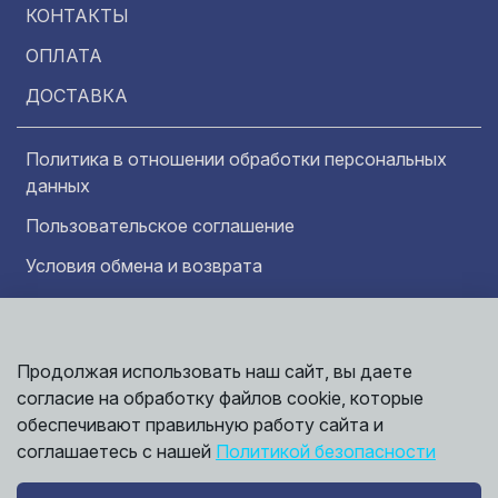
КОНТАКТЫ
ОПЛАТА
ДОСТАВКА
Политика в отношении обработки персональных
данных
Пользовательское соглашение
Условия обмена и возврата
Обратная связь
Продолжая использовать наш сайт, вы даете
Информация представленная на сайте
носит исключительно ознакомительный
согласие на обработку файлов cookie, которые
характер и ни при каких условиях не может
обеспечивают правильную работу сайта и
считаться публичной офертой. Точные
©
соглашаетесь с нашей
Политикой безопасности
сведения о ценах, условиях продажи и
2026,
Мирбрусчатки
доставки вы можете получить у наших
менеджеров.