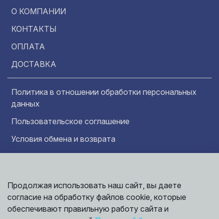
О КОМПАНИИ
КОНТАКТЫ
ОПЛАТА
ДОСТАВКА
Политика в отношении обработки персональных
данных
Пользовательское соглашение
Условия обмена и возврата
Обратная связь
Продолжая использовать наш сайт, вы даете
Информация представленная на сайте
согласие на обработку файлов cookie, которые
носит исключительно ознакомительный
характер и ни при каких условиях не может
обеспечивают правильную работу сайта и
считаться публичной офертой. Точные
©