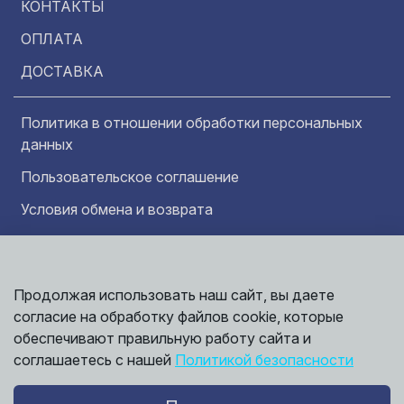
КОНТАКТЫ
ОПЛАТА
ДОСТАВКА
Политика в отношении обработки персональных
данных
Пользовательское соглашение
Условия обмена и возврата
Обратная связь
Продолжая использовать наш сайт, вы даете
Информация представленная на сайте
согласие на обработку файлов cookie, которые
носит исключительно ознакомительный
характер и ни при каких условиях не может
обеспечивают правильную работу сайта и
считаться публичной офертой. Точные
©
соглашаетесь с нашей
Политикой безопасности
сведения о ценах, условиях продажи и
2026,
Мирбрусчатки
доставки вы можете получить у наших
менеджеров.