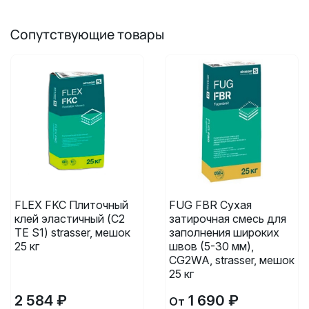
Сопутствующие товары
FLEX FKC Плиточный
FUG FBR Сухая
клей эластичный (C2
затирочная смесь для
TE S1) strasser, мешок
заполнения широких
25 кг
швов (5-30 мм),
CG2WA, strasser, мешок
25 кг
2 584 ₽
1 690 ₽
От