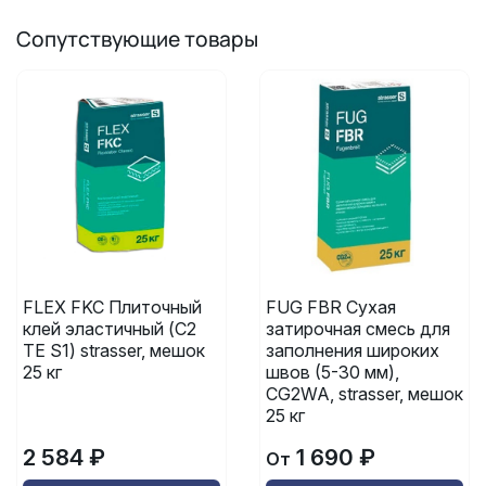
Сопутствующие товары
FLEX FKC Плиточный
FUG FBR Сухая
клей эластичный (C2
затирочная смесь для
TE S1) strasser, мешок
заполнения широких
25 кг
швов (5-30 мм),
CG2WA, strasser, мешок
25 кг
2 584 ₽
1 690 ₽
От