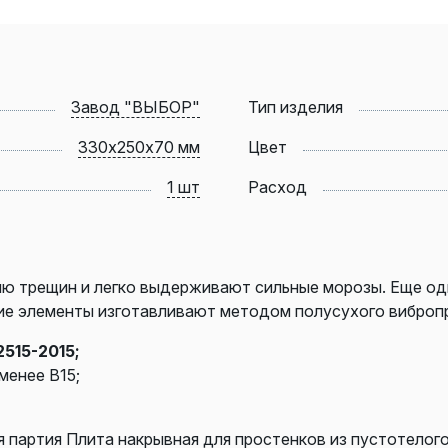
Завод "ВЫБОР"
Тип изделия
330х250х70 мм
Цвет
1 шт
Расход
ию трещин и легко выдерживают сильные морозы. Еще од
ие элементы изготавливают методом полусухого виброп
515-2015;
менее В15;
 партия Плита накрывная для простенков из пустотелого