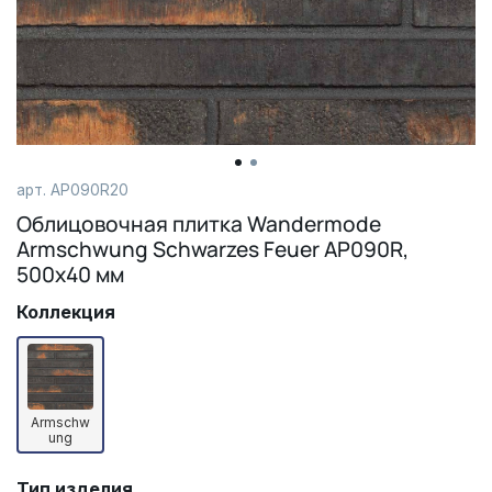
арт.
AP090R20
Облицовочная плитка Wandermode
Armschwung Schwarzes Feuer AP090R,
500х40 мм
Коллекция
Armschw
ung
Тип изделия