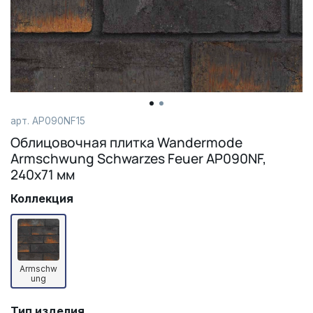
арт.
AP090NF15
Облицовочная плитка Wandermode
Armschwung Schwarzes Feuer AP090NF,
240х71 мм
Коллекция
Armschw
ung
Тип изделия