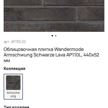
арт.
AP110L20
Облицовочная плитка Wandermode
Armschwung Schwarze Lava AP110L, 440х52
мм
Коллекция
Armschw
ung
Тип изделия