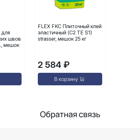
FLEX FKC Плиточный клей
 для
эластичный (C2 TE S1)
ких швов
strasser, мешок 25 кг
м., мешок
2 584 ₽
В корзину
Обратная связь