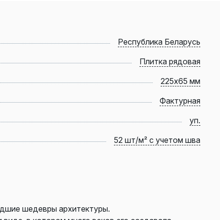
Республика Беларусь
Плитка рядовая
225х65 мм
Фактурная
уп.
52 шт/м² с учетом шва
едшие шедевры архитектуры.