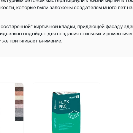
ектурным бетоном мастера вернули к жизни кирпич в том
кости, которые были заложены создателем много лет наз
состаренной" кирпичной кладки, придающей фасаду здан
 идеально подойдет для создания стильных и романтиче
 же притягивает внимание.