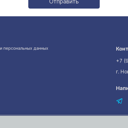
Отправить
ки персональных данных
Кон
+7 (
г. Н
Нап
рмация представленная на сайте носит исключительно ознакомительный 