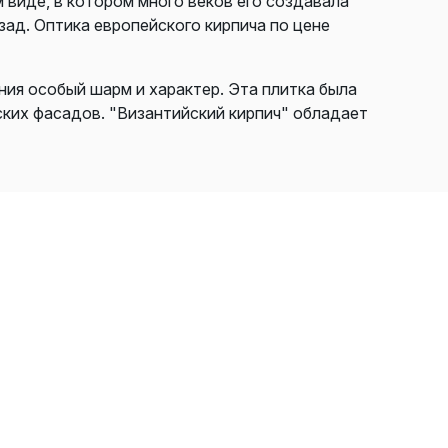
 виде, в котором много веков его создавала
ад. Оптика европейского кирпича по цене
ия особый шарм и характер. Эта плитка была
ских фасадов. "Византийский кирпич" обладает