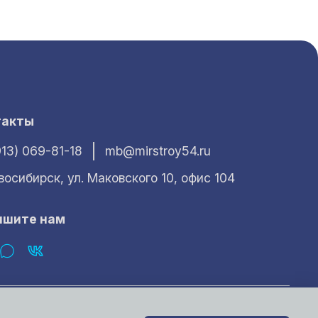
такты
913) 069-81-18
mb@mirstroy54.ru
овосибирск, ул. Маковского 10, офис 104
ишите нам
характер и ни при каких условиях не может считаться публичной