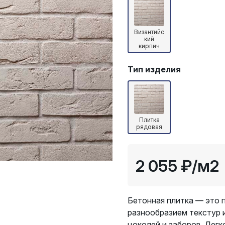
Византийс
кий
кирпич
Тип изделия
Плитка
рядовая
2 055 ₽
/м2
Бетонная плитка — это 
разнообразием текстур 
цоколей и заборов. Легк