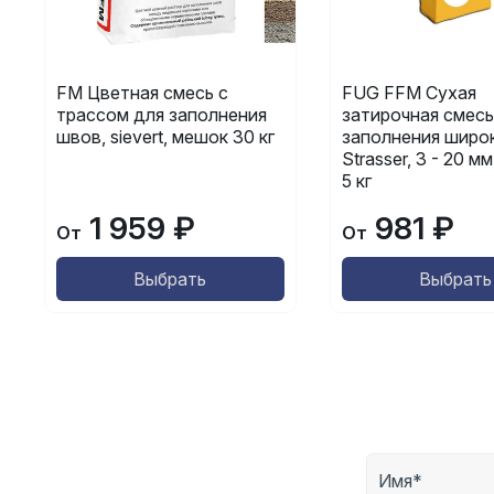
FM Цветная смесь с
FUG FFM Сухая
трассом для заполнения
затирочная смесь
швов, sievert, мешок 30 кг
заполнения широ
Strasser, 3 - 20 м
5 кг
1 959 ₽
981 ₽
От
От
Выбрать
Выбрать