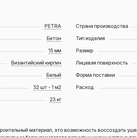
PETRA
Страна производства
Бетон
Тип изделия
15 мм
Размер
Византийский кирпич
Лицевая поверхность
Белый
Форма поставки
52 шт - 1 м2
Расход
23 кг
строительный материал, это возможность воссоздать уш