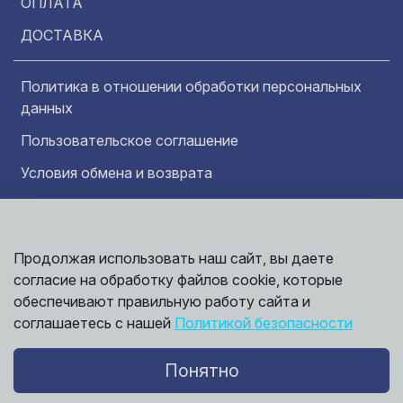
ОПЛАТА
ДОСТАВКА
Политика в отношении обработки персональных
данных
Пользовательское соглашение
Условия обмена и возврата
Обратная связь
Продолжая использовать наш сайт, вы даете
Информация представленная на сайте
носит исключительно ознакомительный
согласие на обработку файлов cookie, которые
характер и ни при каких условиях не может
обеспечивают правильную работу сайта и
считаться публичной офертой. Точные
©
соглашаетесь с нашей
Политикой безопасности
сведения о ценах, условиях продажи и
2026,
Мирбрусчатки
доставки вы можете получить у наших
менеджеров.
Понятно
Политика конфиденциальности