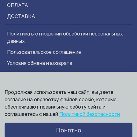
ОПЛАТА
ДОСТАВКА
Политика в отношении обработки персональных
данных
Пользовательское соглашение
Условия обмена и возврата
Обратная связь
Продолжая использовать наш сайт, вы даете
Информация представленная на сайте
носит исключительно ознакомительный
согласие на обработку файлов cookie, которые
характер и ни при каких условиях не может
обеспечивают правильную работу сайта и
считаться публичной офертой. Точные
©
соглашаетесь с нашей
Политикой безопасности
сведения о ценах, условиях продажи и
2026,
Мирбрусчатки
доставки вы можете получить у наших
менеджеров.
Понятно