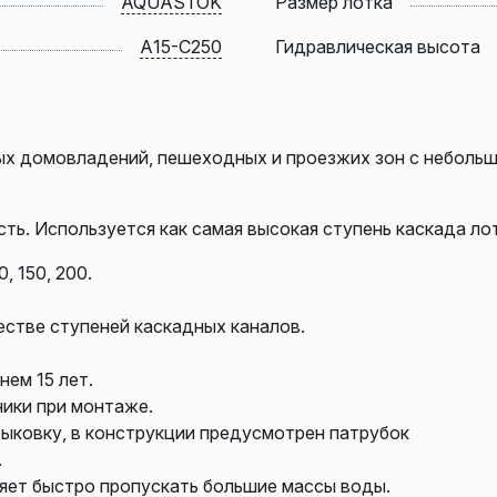
AQUASTOK
Размер лотка
А15-С250
Гидравлическая высота
ных домовладений, пешеходных и проезжих зон с неболь
ть. Используется как самая высокая ступень каскада л
, 150, 200.
естве ступеней каскадных каналов.
ем 15 лет.
ники при монтаже.
ыковку, в конструкции предусмотрен патрубок
.
ляет быстро пропускать большие массы воды.