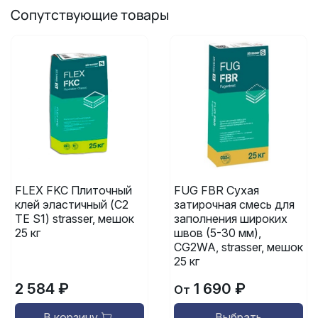
Сопутствующие товары
FLEX FKC Плиточный
FUG FBR Сухая
клей эластичный (C2
затирочная смесь для
TE S1) strasser, мешок
заполнения широких
25 кг
швов (5-30 мм),
CG2WA, strasser, мешок
25 кг
2 584 ₽
1 690 ₽
От
В корзину
Выбрать