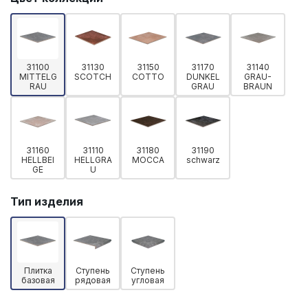
31100
31130
31150
31170
31140
MITTELG
SCOTCH
COTTO
DUNKEL
GRAU-
RAU
GRAU
BRAUN
31160
31110
31180
31190
HELLBEI
HELLGRA
MOCCA
schwarz
GE
U
Тип изделия
Плитка
Ступень
Ступень
базовая
рядовая
угловая