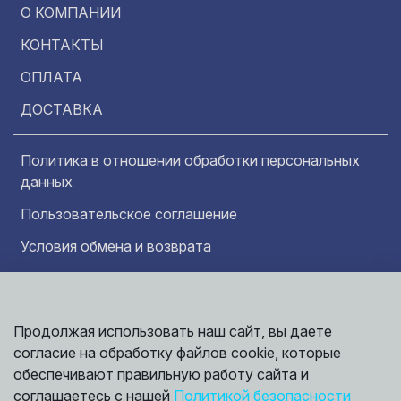
О КОМПАНИИ
КОНТАКТЫ
ОПЛАТА
ДОСТАВКА
Политика в отношении обработки персональных
данных
Пользовательское соглашение
Условия обмена и возврата
Обратная связь
Продолжая использовать наш сайт, вы даете
Информация представленная на сайте
согласие на обработку файлов cookie, которые
носит исключительно ознакомительный
характер и ни при каких условиях не может
обеспечивают правильную работу сайта и
считаться публичной офертой. Точные
©
соглашаетесь с нашей
Политикой безопасности
сведения о ценах, условиях продажи и