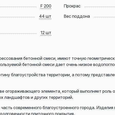
F 200
Прокрас
44 шт
Вес поддона
12 шт
ессования бетонной смеси, имеют точную геометрическу
пользуемой бетонной смеси дает очень низкое водопогл
ртину благоустройства территории, а потому представле
стве огораживающего элемента, который выполняет роль
ых ландшафтов и других территорий.
часть современного благоустроенного города.
Изделия 
 долговечности
плиточного покрытия.