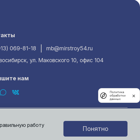
такты
913) 069-81-18
mb@mirstroy54.ru
овосибирск, ул. Маковского 10, офис 104
ишите нам
Политика
обработки
данных
характер и ни при каких условиях не может считаться публичной
е получить у наших менеджеров.
правильную работу
Понятно