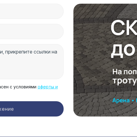
асен с условиями
оферты и
жение