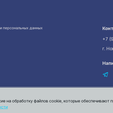
ки персональных данных
Кон
+7 (
г. Н
Нап
рмация представленная на сайте носит исключительно ознакомительный 
той. Точные сведения о ценах, условиях продажи и доставки вы может
сие на обработку файлов cookie, которые обеспечивают 
ости
итика конфиденциальности