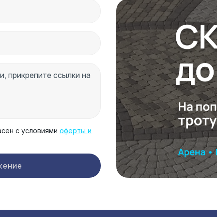
асен с условиями
оферты и
жение