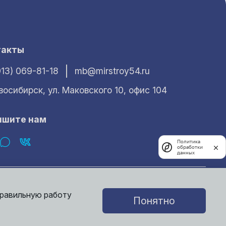
такты
913) 069-81-18
mb@mirstroy54.ru
овосибирск, ул. Маковского 10, офис 104
ишите нам
Политика
обработки
данных
характер и ни при каких условиях не может считаться публичной
е получить у наших менеджеров.
правильную работу
Понятно