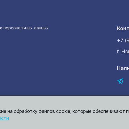
ки персональных данных
Кон
+7 (
г. Н
Нап
рмация представленная на сайте носит исключительно ознакомительный 
той. Точные сведения о ценах, условиях продажи и доставки вы может
сие на обработку файлов cookie, которые обеспечивают 
ости
итика конфиденциальности