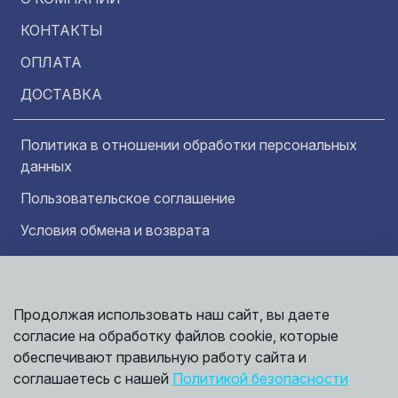
КОНТАКТЫ
ОПЛАТА
ДОСТАВКА
Политика в отношении обработки персональных
данных
Пользовательское соглашение
Условия обмена и возврата
Обратная связь
Продолжая использовать наш сайт, вы даете
Информация представленная на сайте
Политика
носит исключительно ознакомительный
согласие на обработку файлов cookie, которые
обработки
характер и ни при каких условиях не может
данных
обеспечивают правильную работу сайта и
считаться публичной офертой. Точные
©
соглашаетесь с нашей
Политикой безопасности
сведения о ценах, условиях продажи и
2026,
Мирбрусчатки
доставки вы можете получить у наших