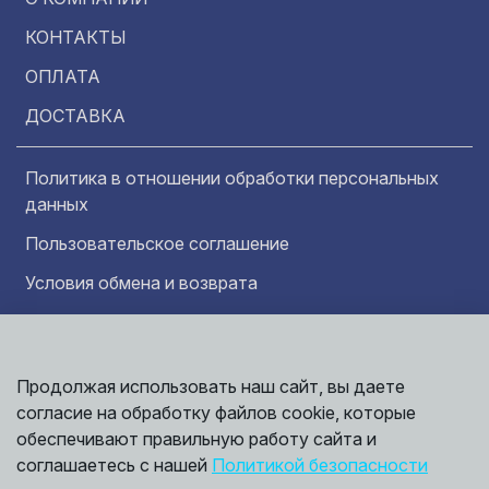
КОНТАКТЫ
ОПЛАТА
ДОСТАВКА
Политика в отношении обработки персональных
данных
Пользовательское соглашение
Условия обмена и возврата
Обратная связь
Продолжая использовать наш сайт, вы даете
Информация представленная на сайте
Политика
носит исключительно ознакомительный
согласие на обработку файлов cookie, которые
обработки
характер и ни при каких условиях не может
данных
обеспечивают правильную работу сайта и
считаться публичной офертой. Точные
©
соглашаетесь с нашей
Политикой безопасности
сведения о ценах, условиях продажи и
2026,
Мирбрусчатки
доставки вы можете получить у наших