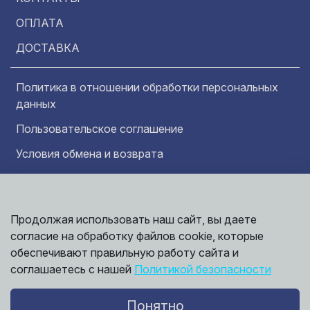
ОПЛАТА
ДОСТАВКА
Политика в отношении обработки персональных
данных
Пользовательское соглашение
Условия обмена и возврата
Обратная связь
Продолжая использовать наш сайт, вы даете
Информация представленная на сайте
Политика
носит исключительно ознакомительный
согласие на обработку файлов cookie, которые
обработки
характер и ни при каких условиях не может
данных
обеспечивают правильную работу сайта и
считаться публичной офертой. Точные
©
соглашаетесь с нашей
Политикой безопасности
сведения о ценах, условиях продажи и
2026,
Мирбрусчатки
доставки вы можете получить у наших
менеджеров.
Понятно